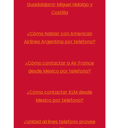
Guadalajara-Miguel Hidalgo y
Costilla
¿Cómo hablar con American
Airlines Argentina por telefono?
¿Cómo contactar a Air France
desde Mexico por telefono?
¿Cómo contactar KLM desde
Mexico por telefono?
¿United airlines telefono provee