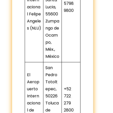
5798
aciona
Lucia,
9800
l Felipe
55600
Angele
Zumpa
s (NLU)
ngo de
Ocam
po,
Méx.,
México
San
El
Pedro
Aerop
Totolt
uerto
epec,
+52
Intern
50226
722
aciona
Toluca
279
l de
de
2800