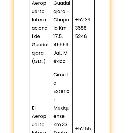
Aerop
Guadal
uerto
ajara –
Intern
Chapa
+52 33
aciona
la Km
3688
l de
17.5,
5248
Guadal
45659
ajara
Jal., M
(GDL)
éxico
Circuit
o
Exterio
r
El
Mexiqu
Aerop
ense
uerto
km 33
+52 55
Intern
Santa