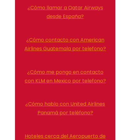
¿Cómo llamar a Qatar Airways
desde España?
¿Cómo contacto con American
Airlines Guatemala por telefono?
¿Cómo me pongo en contacto
con KLM en Mexico por telefono?
¿Cómo hablo con United Airlines
Panamá por teléfono?
Hoteles cerca del Aeropuerto de