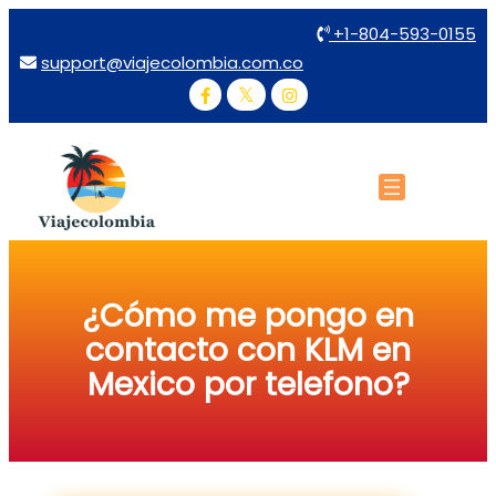
+1-804-593-0155
support@viajecolombia.com.co
¿Cómo me pongo en
contacto con KLM en
Mexico por telefono?