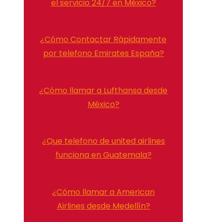
el servicio 24/7 en México?
¿Cómo Contactar Rápidamente
por telefono Emirates España?
¿Cómo llamar a Lufthansa desde
México?
¿Que telefono de united airlines
funciona en Guatemala?
¿Cómo llamar a American
Airlines desde Medellín?